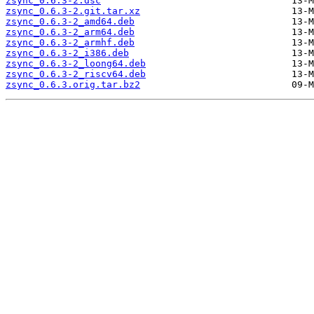
zsync_0.6.3-2.dsc
zsync_0.6.3-2.git.tar.xz
zsync_0.6.3-2_amd64.deb
zsync_0.6.3-2_arm64.deb
zsync_0.6.3-2_armhf.deb
zsync_0.6.3-2_i386.deb
zsync_0.6.3-2_loong64.deb
zsync_0.6.3-2_riscv64.deb
zsync_0.6.3.orig.tar.bz2