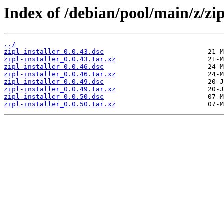
Index of /debian/pool/main/z/zipl
../
zipl-installer_0.0.43.dsc
zipl-installer_0.0.43.tar.xz
zipl-installer_0.0.46.dsc
zipl-installer_0.0.46.tar.xz
zipl-installer_0.0.49.dsc
zipl-installer_0.0.49.tar.xz
zipl-installer_0.0.50.dsc
zipl-installer_0.0.50.tar.xz