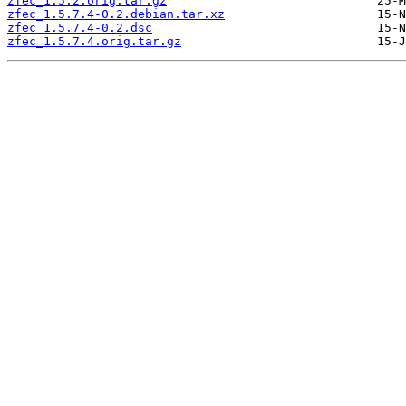
zfec_1.5.2.orig.tar.gz
zfec_1.5.7.4-0.2.debian.tar.xz
zfec_1.5.7.4-0.2.dsc
zfec_1.5.7.4.orig.tar.gz