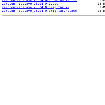
zeroconf-ioslave_25.04.0-1.debian.tar.xz
zeroconf-ioslave_25.04.0-1.dsc
zeroconf-ioslave_25.04.0.orig.tar.xz
zeroconf-ioslave_25.04.0.orig.tar.xz.asc