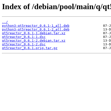
Index of /debian/pool/main/q/qt
../
python3-qt5reactor_0.6.1-1_all.deb
python3-qt5reactor_0.6.1-2_all.deb
qt5reactor_0.6.1-1.debian.tar.xz
qt5reactor_0.6.1-1.dsc
qt5reactor_0.6.1-2.debian.tar.xz
qt5reactor_0.6.1-2.dsc
qt5reactor_0.6.1.orig.tar.gz