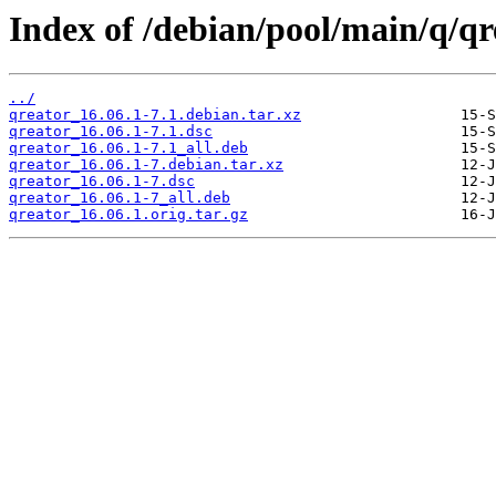
Index of /debian/pool/main/q/qr
../
qreator_16.06.1-7.1.debian.tar.xz
qreator_16.06.1-7.1.dsc
qreator_16.06.1-7.1_all.deb
qreator_16.06.1-7.debian.tar.xz
qreator_16.06.1-7.dsc
qreator_16.06.1-7_all.deb
qreator_16.06.1.orig.tar.gz