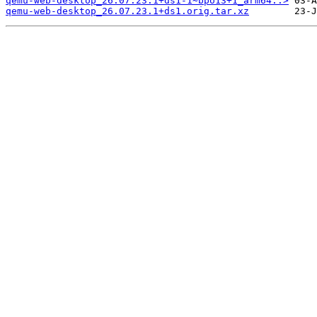
qemu-web-desktop_26.07.23.1+ds1-1~bpo13+1_arm64..>
qemu-web-desktop_26.07.23.1+ds1.orig.tar.xz