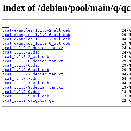
Index of /debian/pool/main/q/qc
../
qcat-examples_1.1.0-2_all.deb
qcat-examples_1.1.0-6_all.deb
qcat-examples_1.1.0-7_all.deb
qcat-examples_1.1.0-9_all.deb
qcat_1.1.0-2.debian.tar.xz
qcat_1.1.0-2.dsc
qcat_1.1.0-2_all.deb
qcat_1.1.0-6.debian.tar.xz
qcat_1.1.0-6.dsc
qcat_1.1.0-6_all.deb
qcat_1.1.0-7.debian.tar.xz
qcat_1.1.0-7.dsc
qcat_1.1.0-7_all.deb
qcat_1.1.0-9.debian.tar.xz
qcat_1.1.0-9.dsc
qcat_1.1.0-9_all.deb
qcat_1.1.0.orig.tar.gz