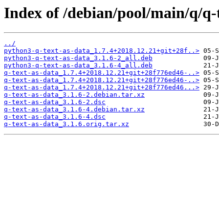
Index of /debian/pool/main/q/q-
../
python3-q-text-as-data_1.7.4+2018.12.21+git+28f..>
python3-q-text-as-data_3.1.6-2_all.deb
python3-q-text-as-data_3.1.6-4_all.deb
q-text-as-data_1.7.4+2018.12.21+git+28f776ed46-..>
q-text-as-data_1.7.4+2018.12.21+git+28f776ed46-..>
q-text-as-data_1.7.4+2018.12.21+git+28f776ed46...>
q-text-as-data_3.1.6-2.debian.tar.xz
q-text-as-data_3.1.6-2.dsc
q-text-as-data_3.1.6-4.debian.tar.xz
q-text-as-data_3.1.6-4.dsc
q-text-as-data_3.1.6.orig.tar.xz