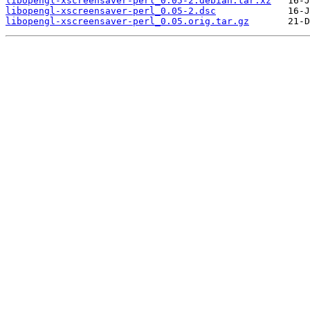
libopengl-xscreensaver-perl_0.05-2.debian.tar.xz
libopengl-xscreensaver-perl_0.05-2.dsc
libopengl-xscreensaver-perl_0.05.orig.tar.gz