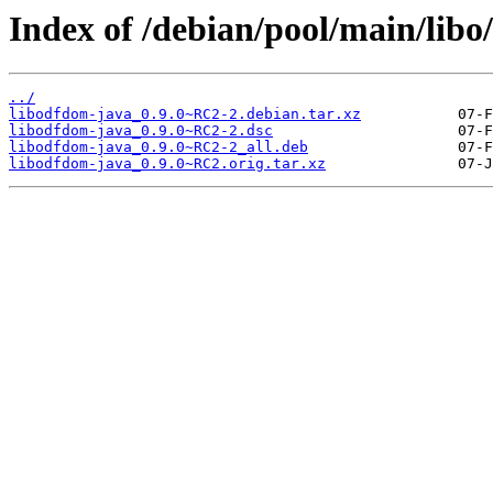
Index of /debian/pool/main/libo
../
libodfdom-java_0.9.0~RC2-2.debian.tar.xz
libodfdom-java_0.9.0~RC2-2.dsc
libodfdom-java_0.9.0~RC2-2_all.deb
libodfdom-java_0.9.0~RC2.orig.tar.xz