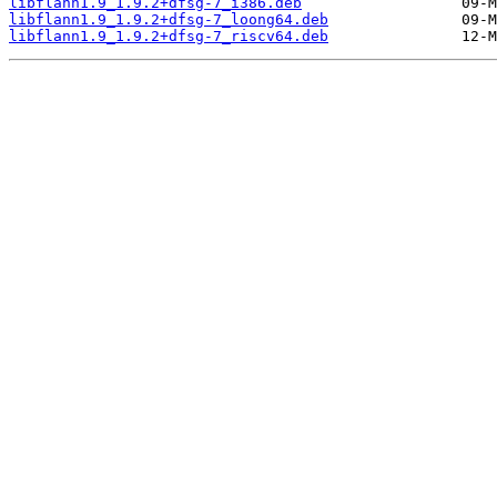
libflann1.9_1.9.2+dfsg-7_i386.deb
libflann1.9_1.9.2+dfsg-7_loong64.deb
libflann1.9_1.9.2+dfsg-7_riscv64.deb