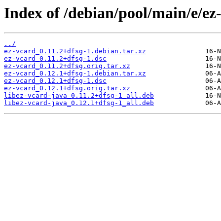
Index of /debian/pool/main/e/ez
../
ez-vcard_0.11.2+dfsg-1.debian.tar.xz
ez-vcard_0.11.2+dfsg-1.dsc
ez-vcard_0.11.2+dfsg.orig.tar.xz
ez-vcard_0.12.1+dfsg-1.debian.tar.xz
ez-vcard_0.12.1+dfsg-1.dsc
ez-vcard_0.12.1+dfsg.orig.tar.xz
libez-vcard-java_0.11.2+dfsg-1_all.deb
libez-vcard-java_0.12.1+dfsg-1_all.deb