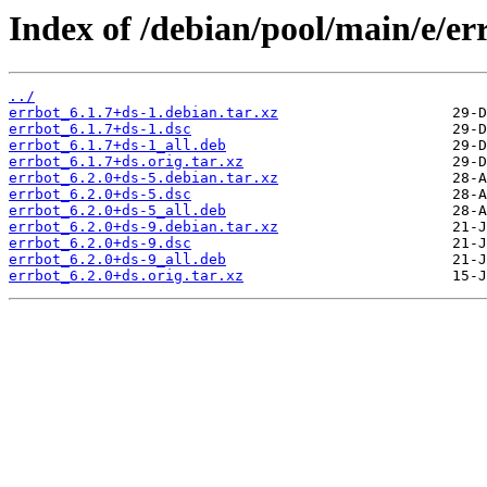
Index of /debian/pool/main/e/er
../
errbot_6.1.7+ds-1.debian.tar.xz
errbot_6.1.7+ds-1.dsc
errbot_6.1.7+ds-1_all.deb
errbot_6.1.7+ds.orig.tar.xz
errbot_6.2.0+ds-5.debian.tar.xz
errbot_6.2.0+ds-5.dsc
errbot_6.2.0+ds-5_all.deb
errbot_6.2.0+ds-9.debian.tar.xz
errbot_6.2.0+ds-9.dsc
errbot_6.2.0+ds-9_all.deb
errbot_6.2.0+ds.orig.tar.xz