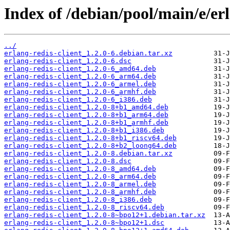
Index of /debian/pool/main/e/erl
../
erlang-redis-client_1.2.0-6.debian.tar.xz
erlang-redis-client_1.2.0-6.dsc
erlang-redis-client_1.2.0-6_amd64.deb
erlang-redis-client_1.2.0-6_arm64.deb
erlang-redis-client_1.2.0-6_armel.deb
erlang-redis-client_1.2.0-6_armhf.deb
erlang-redis-client_1.2.0-6_i386.deb
erlang-redis-client_1.2.0-8+b1_amd64.deb
erlang-redis-client_1.2.0-8+b1_arm64.deb
erlang-redis-client_1.2.0-8+b1_armhf.deb
erlang-redis-client_1.2.0-8+b1_i386.deb
erlang-redis-client_1.2.0-8+b1_riscv64.deb
erlang-redis-client_1.2.0-8+b2_loong64.deb
erlang-redis-client_1.2.0-8.debian.tar.xz
erlang-redis-client_1.2.0-8.dsc
erlang-redis-client_1.2.0-8_amd64.deb
erlang-redis-client_1.2.0-8_arm64.deb
erlang-redis-client_1.2.0-8_armel.deb
erlang-redis-client_1.2.0-8_armhf.deb
erlang-redis-client_1.2.0-8_i386.deb
erlang-redis-client_1.2.0-8_riscv64.deb
erlang-redis-client_1.2.0-8~bpo12+1.debian.tar.xz
erlang-redis-client_1.2.0-8~bpo12+1.dsc