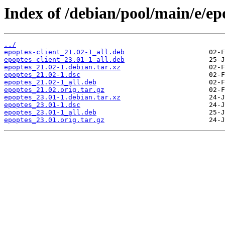
Index of /debian/pool/main/e/ep
../
epoptes-client_21.02-1_all.deb
epoptes-client_23.01-1_all.deb
epoptes_21.02-1.debian.tar.xz
epoptes_21.02-1.dsc
epoptes_21.02-1_all.deb
epoptes_21.02.orig.tar.gz
epoptes_23.01-1.debian.tar.xz
epoptes_23.01-1.dsc
epoptes_23.01-1_all.deb
epoptes_23.01.orig.tar.gz