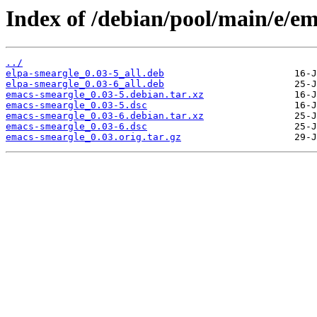
Index of /debian/pool/main/e/e
../
elpa-smeargle_0.03-5_all.deb
elpa-smeargle_0.03-6_all.deb
emacs-smeargle_0.03-5.debian.tar.xz
emacs-smeargle_0.03-5.dsc
emacs-smeargle_0.03-6.debian.tar.xz
emacs-smeargle_0.03-6.dsc
emacs-smeargle_0.03.orig.tar.gz