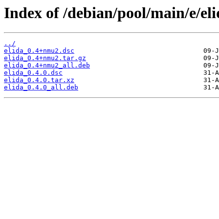
Index of /debian/pool/main/e/eli
../
elida_0.4+nmu2.dsc
elida_0.4+nmu2.tar.gz
elida_0.4+nmu2_all.deb
elida_0.4.0.dsc
elida_0.4.0.tar.xz
elida_0.4.0_all.deb