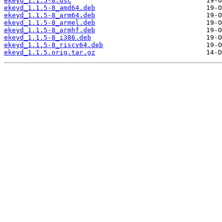
ekeyd_1.1.5-8.dsc
ekeyd_1.1.5-8_amd64.deb
ekeyd_1.1.5-8_arm64.deb
ekeyd_1.1.5-8_armel.deb
ekeyd_1.1.5-8_armhf.deb
ekeyd_1.1.5-8_i386.deb
ekeyd_1.1.5-8_riscv64.deb
ekeyd_1.1.5.orig.tar.gz