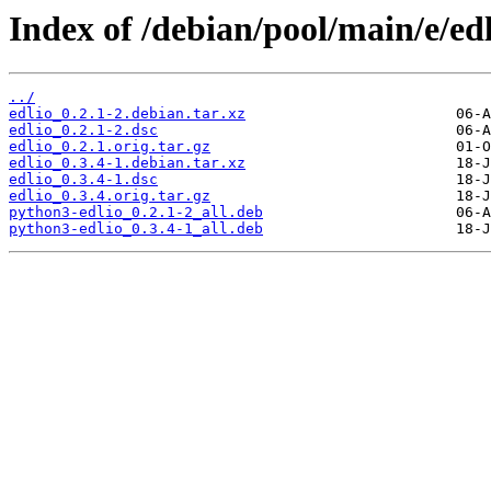
Index of /debian/pool/main/e/edl
../
edlio_0.2.1-2.debian.tar.xz
edlio_0.2.1-2.dsc
edlio_0.2.1.orig.tar.gz
edlio_0.3.4-1.debian.tar.xz
edlio_0.3.4-1.dsc
edlio_0.3.4.orig.tar.gz
python3-edlio_0.2.1-2_all.deb
python3-edlio_0.3.4-1_all.deb