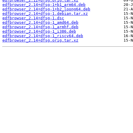
edfbrowser_2.12+dfsg.orig.tar.xz
edfbrowser_2.14+dfsg-1+b1_arm64.deb
edfbrowser_2.14+dfsg-1+b2_loong64.deb
edfbrowser_2.14+dfsg-1.debian.tar.xz
edfbrowser_2.14+dfsg-1.dsc
edfbrowser_2.14+dfsg-1_amd64.deb
edfbrowser_2.14+dfsg-1_armhf.deb
edfbrowser_2.14+dfsg-1_i386.deb
edfbrowser_2.14+dfsg-1_riscv64.deb
edfbrowser_2.14+dfsg.orig.tar.xz