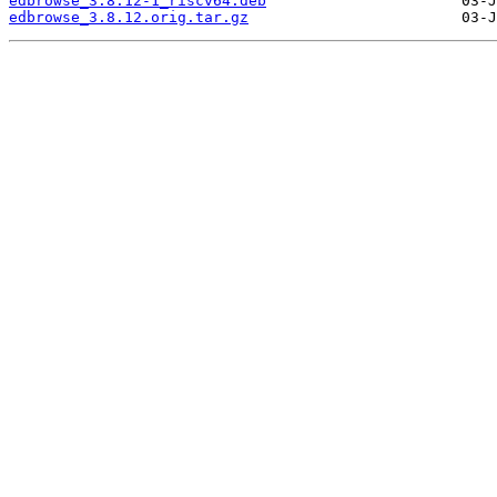
edbrowse_3.8.12-1_riscv64.deb
edbrowse_3.8.12.orig.tar.gz