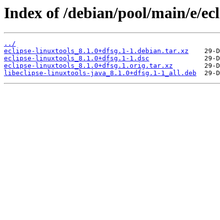
Index of /debian/pool/main/e/ecl
../
eclipse-linuxtools_8.1.0+dfsg.1-1.debian.tar.xz
eclipse-linuxtools_8.1.0+dfsg.1-1.dsc
eclipse-linuxtools_8.1.0+dfsg.1.orig.tar.xz
libeclipse-linuxtools-java_8.1.0+dfsg.1-1_all.deb