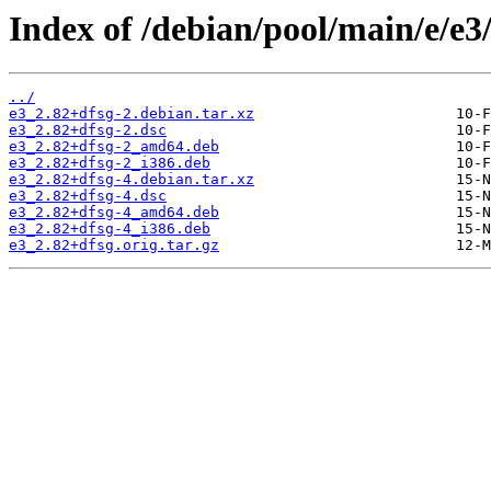
Index of /debian/pool/main/e/e3
../
e3_2.82+dfsg-2.debian.tar.xz
e3_2.82+dfsg-2.dsc
e3_2.82+dfsg-2_amd64.deb
e3_2.82+dfsg-2_i386.deb
e3_2.82+dfsg-4.debian.tar.xz
e3_2.82+dfsg-4.dsc
e3_2.82+dfsg-4_amd64.deb
e3_2.82+dfsg-4_i386.deb
e3_2.82+dfsg.orig.tar.gz