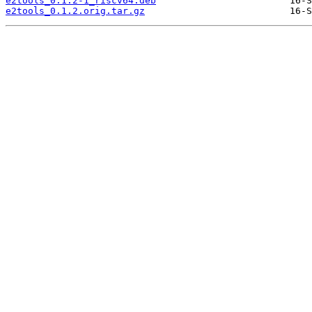
e2tools_0.1.2-1_riscv64.deb
e2tools_0.1.2.orig.tar.gz