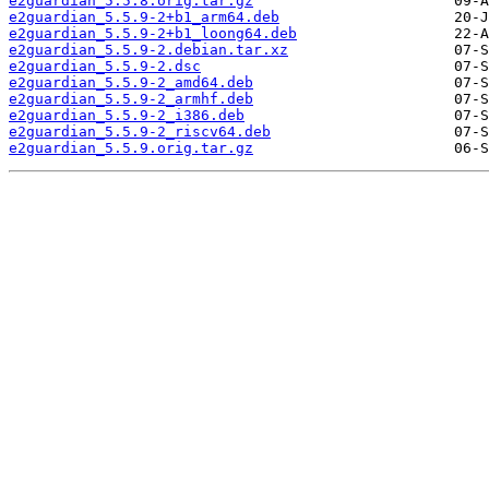
e2guardian_5.5.8.orig.tar.gz
e2guardian_5.5.9-2+b1_arm64.deb
e2guardian_5.5.9-2+b1_loong64.deb
e2guardian_5.5.9-2.debian.tar.xz
e2guardian_5.5.9-2.dsc
e2guardian_5.5.9-2_amd64.deb
e2guardian_5.5.9-2_armhf.deb
e2guardian_5.5.9-2_i386.deb
e2guardian_5.5.9-2_riscv64.deb
e2guardian_5.5.9.orig.tar.gz