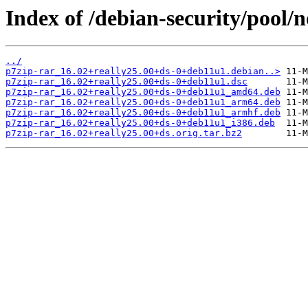
Index of /debian-security/pool/n
../
p7zip-rar_16.02+really25.00+ds-0+deb11u1.debian..>
p7zip-rar_16.02+really25.00+ds-0+deb11u1.dsc
p7zip-rar_16.02+really25.00+ds-0+deb11u1_amd64.deb
p7zip-rar_16.02+really25.00+ds-0+deb11u1_arm64.deb
p7zip-rar_16.02+really25.00+ds-0+deb11u1_armhf.deb
p7zip-rar_16.02+really25.00+ds-0+deb11u1_i386.deb
p7zip-rar_16.02+really25.00+ds.orig.tar.bz2