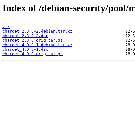
Index of /debian-security/pool/
../
chardet_2.3.0-2.debian.tar.xz
chardet_2.3.0-2.dsc
chardet_2.3.0.orig.tar.gz
chardet_4.0.0-1.debian.tar.xz
chardet_4.0.0-1.dsc
chardet_4.0.0.orig.tar.gz